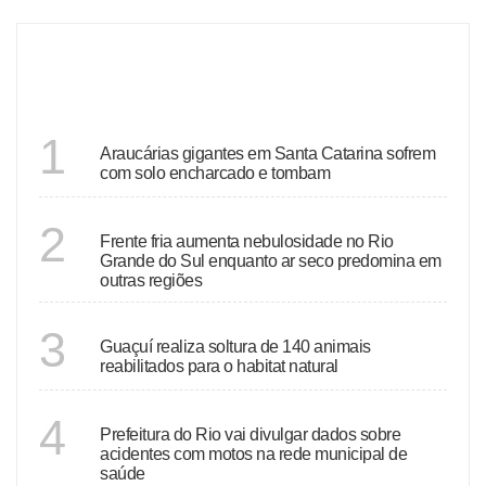
DESTAQUES
SANTA CATARINA
1
Araucárias gigantes em Santa Catarina sofrem
com solo encharcado e tombam
ECONOMIA
2
Frente fria aumenta nebulosidade no Rio
Grande do Sul enquanto ar seco predomina em
outras regiões
ESPÍRITO SANTO
3
Guaçuí realiza soltura de 140 animais
reabilitados para o habitat natural
RIO DE JANEIRO
4
Prefeitura do Rio vai divulgar dados sobre
acidentes com motos na rede municipal de
saúde