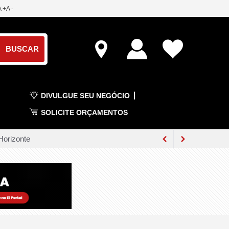
A +
A -
DIVULGUE SEU NEGÓCIO
SOLICITE ORÇAMENTOS
Horizonte
e Inovação
lentes
logia no Rio