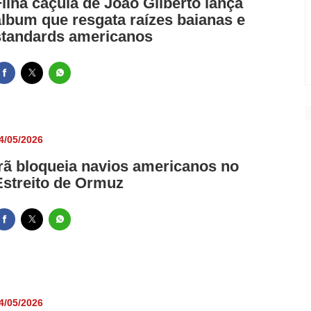
Filha caçula de João Gilberto lança
álbum que resgata raízes baianas e
standards americanos
4/05/2026
Irã bloqueia navios americanos no
Estreito de Ormuz
4/05/2026