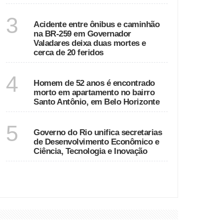
MINAS GERAIS
3
Acidente entre ônibus e caminhão
na BR-259 em Governador
Valadares deixa duas mortes e
cerca de 20 feridos
MINAS GERAIS
4
Homem de 52 anos é encontrado
morto em apartamento no bairro
Santo Antônio, em Belo Horizonte
RIO DE JANEIRO
5
Governo do Rio unifica secretarias
de Desenvolvimento Econômico e
Ciência, Tecnologia e Inovação
VER MAIS