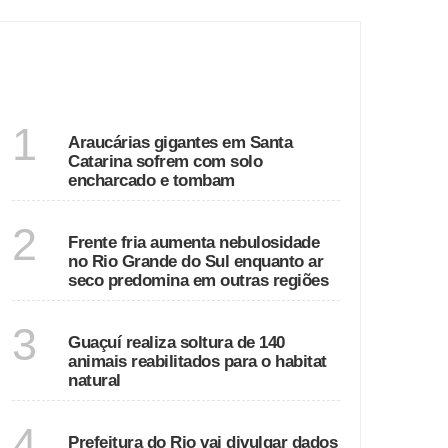
DESTAQUES
SANTA CATARINA
1
Araucárias gigantes em Santa
Catarina sofrem com solo
encharcado e tombam
ECONOMIA
2
Frente fria aumenta nebulosidade
no Rio Grande do Sul enquanto ar
seco predomina em outras regiões
ESPÍRITO SANTO
3
Guaçuí realiza soltura de 140
animais reabilitados para o habitat
natural
RIO DE JANEIRO
4
Prefeitura do Rio vai divulgar dados