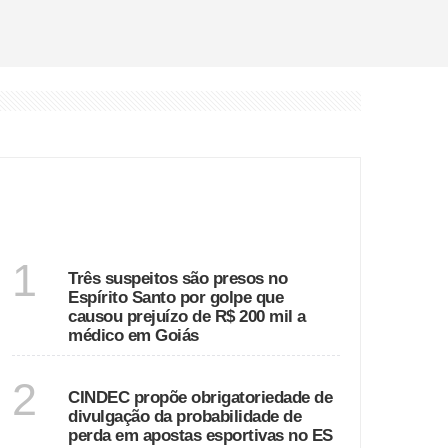
o Rio
 a médico em Goiás
rtivas no ES
e cerca de 20 feridos
ÚLTIMAS
ESPÍRITO SANTO
1
Três suspeitos são presos no
Espírito Santo por golpe que
causou prejuízo de R$ 200 mil a
médico em Goiás
ESPÍRITO SANTO
2
CINDEC propõe obrigatoriedade de
divulgação da probabilidade de
perda em apostas esportivas no ES