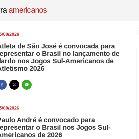
CSN Mineração para destinar R$ 2 milhões a projetos ambientais n
vra
americanos
as gratuitas para cursos e workshops de qualificação profissional
esos no Espírito Santo por golpe que causou prejuízo de R$ 200 mil
5/08/2026
oriedade de divulgação da probabilidade de perda em apostas espo
Atleta de São José é convocada para
 e caminhão na BR-259 em Governador Valadares deixa duas mortes 
representar o Brasil no lançamento de
dardo nos Jogos Sul-Americanos de
Atletismo 2026
5/08/2026
Paulo André é convocado para
representar o Brasil nos Jogos Sul-
Americanos de 2026