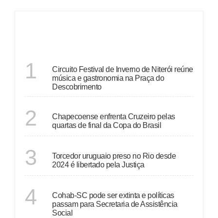
ÚLTIMAS
RIO DE JANEIRO
1
Circuito Festival de Inverno de Niterói reúne
música e gastronomia na Praça do
Descobrimento
SANTA CATARINA
2
Chapecoense enfrenta Cruzeiro pelas
quartas de final da Copa do Brasil
RIO DE JANEIRO
3
Torcedor uruguaio preso no Rio desde
2024 é libertado pela Justiça
SANTA CATARINA
4
Cohab-SC pode ser extinta e políticas
passam para Secretaria de Assistência
Social