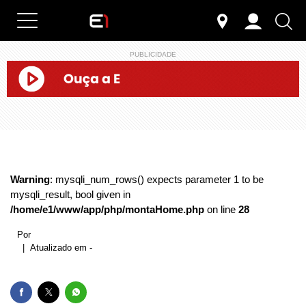
PUBLICIDADE
Warning
: mysqli_num_rows() expects parameter 1 to be
mysqli_result, bool given in
/home/e1/www/app/php/montaHome.php
on line
28
Por
| Atualizado em -