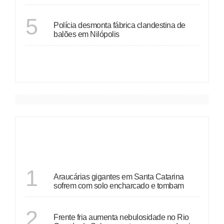
RIO DE JANEIRO
5
Polícia desmonta fábrica clandestina de
balões em Nilópolis
VER MAIS
DESTAQUES
SANTA CATARINA
1
Araucárias gigantes em Santa Catarina
sofrem com solo encharcado e tombam
ECONOMIA
2
Frente fria aumenta nebulosidade no Rio