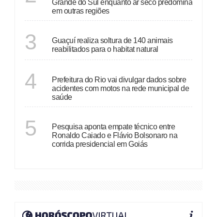
Grande do Sul enquanto ar seco predomina
em outras regiões
ESPÍRITO SANTO
3
Guaçuí realiza soltura de 140 animais
reabilitados para o habitat natural
RIO DE JANEIRO
4
Prefeitura do Rio vai divulgar dados sobre
acidentes com motos na rede municipal de
saúde
GOIÁS
5
Pesquisa aponta empate técnico entre
Ronaldo Caiado e Flávio Bolsonaro na
corrida presidencial em Goiás