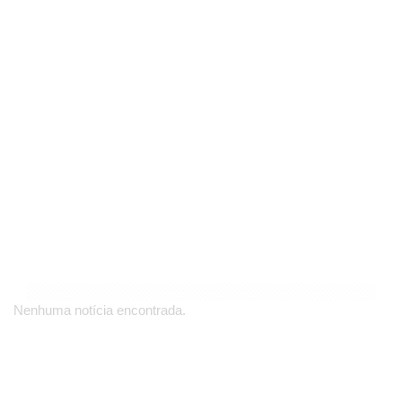
Nenhuma notícia encontrada.
Nós usamos cookies para lhe oferecer uma melhor
experiência.