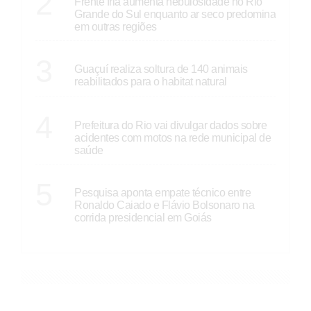
2
Frente fria aumenta nebulosidade no Rio
Grande do Sul enquanto ar seco predomina
em outras regiões
ESPÍRITO SANTO
3
Guaçuí realiza soltura de 140 animais
reabilitados para o habitat natural
RIO DE JANEIRO
4
Prefeitura do Rio vai divulgar dados sobre
acidentes com motos na rede municipal de
saúde
GOIÁS
5
Pesquisa aponta empate técnico entre
Ronaldo Caiado e Flávio Bolsonaro na
corrida presidencial em Goiás