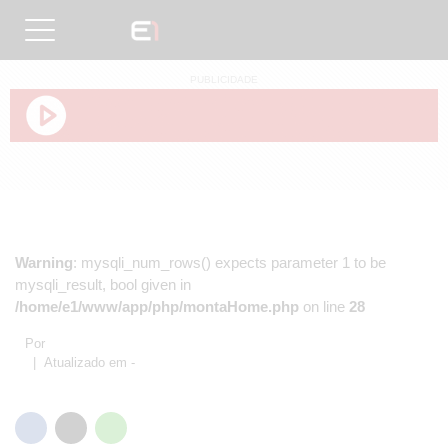
PUBLICIDADE
Warning
: mysqli_num_rows() expects parameter 1 to be
mysqli_result, bool given in
/home/e1/www/app/php/montaHome.php
on line
28
Por
| Atualizado em -