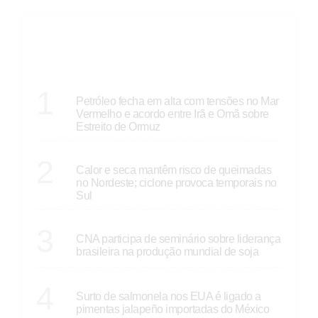
ÚLTIMAS
ECONOMIA
1
Petróleo fecha em alta com tensões no Mar
Vermelho e acordo entre Irã e Omã sobre
Estreito de Ormuz
ECONOMIA
2
Calor e seca mantêm risco de queimadas
no Nordeste; ciclone provoca temporais no
Sul
ECONOMIA
3
CNA participa de seminário sobre liderança
brasileira na produção mundial de soja
ECONOMIA
4
Surto de salmonela nos EUA é ligado a
pimentas jalapeño importadas do México