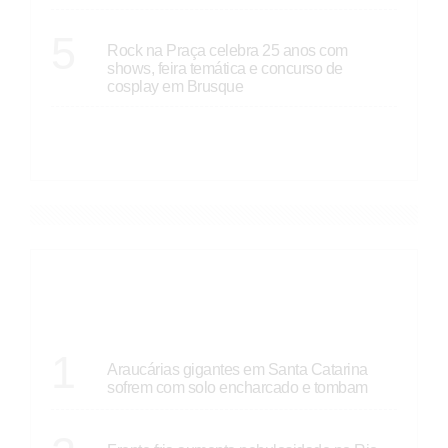
SANTA CATARINA
5
Rock na Praça celebra 25 anos com
shows, feira temática e concurso de
cosplay em Brusque
VER MAIS
DESTAQUES
SANTA CATARINA
1
Araucárias gigantes em Santa Catarina
sofrem com solo encharcado e tombam
ECONOMIA